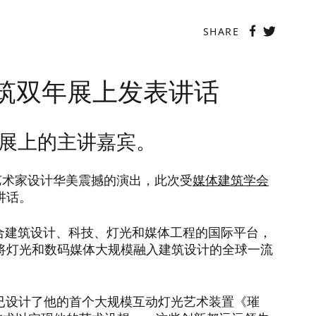
绍
多媒体建筑课程
联系我们
EN
|
中文
SHARE
体建筑双年展上发表讲话
筑双年展上的主讲嘉宾。
M.等艺术家设计华美震撼的演出，此次受
媒体建筑学会
讲话。
讲话
个融合建筑设计、科技、灯光和媒体工程的国际平台，
氛围中，与艺术和设计界建立联
将灯光和数码媒体大规模融入建筑设计的全球一流
e就已设计了他的首个大规模互动灯光艺术装置《璀
灵感