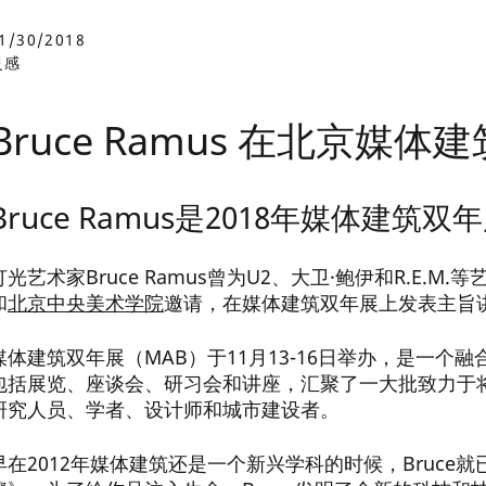
1/30/2018
作品
服务项目
介
灵感
Bruce Ramus 在北京媒
贤纳士
教育
灵感
Bruce Ramus是2018年媒体建
灯光艺术家Bruce Ramus曾为U2、大卫·鲍伊和R.E.
和
北京中央美术学院
邀请，在媒体建筑双年展上发表主旨
uce Ramus 在北京媒体建筑双年展上发表
媒体建筑双年展（MAB）于11月13-16日举办，是一
幸借此机会在MAB上发表演讲。我期待着沉浸在北京的
包括展览、座谈会、研习会和讲座，汇聚了一大批致力于
探索中国媒体建筑的变化。”
研究人员、学者、设计师和城市建设者。
早在2012年媒体建筑还是一个新兴学科的时候，Bruc
2018