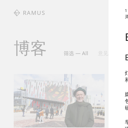
1
RAMUS
博客
筛选 —
All
意见
招
Br
“很荣
系，并
11/30/