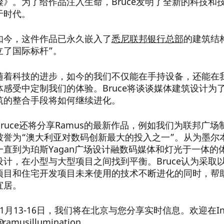
璨》。为了给作品注入生命，Bruce发明了全新的科技
于时代。
歌剧院——表达我们文化身份的画布
如今，这件作品已永久嵌入了
悉尼联邦银行总部
的建筑结
立了国际标杆”。
悉尼歌剧院标志性的白帆被打上了赛马投注的灯光广告。
想，并回顾我们这座城市的蜕变历程。
随着科技的进步，如今的我们不仅能在手持设备，还能在
体感受中定制我们的体验。Bruce将谈谈媒体建筑设计
筑的整合手段将如何继续进化。
2018
Bruce还将分享Ramus的最新作品，例如我们为联邦
被誉为“澳大利亚对数码创新最大的投入之一”。从为墨尔本888 
一直到为珀斯Yagan广场设计融数码媒体和灯光于一体的体
uce: Optus体育馆专业灯光背后的设计者
设计，在小型与大型项目之间找到平衡。Bruce认为采
项目和住宅开发项目未来使用的技术不断进化的同时，帮
望体育馆能拥有整体统一的视觉效果，让影像、灯光和球
宜居。
—Bruce Ramus
11月13-16日，我们将在北京与您分享实时信息。欢迎在In
@
ramusillumination。