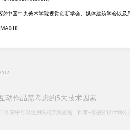
2018
感谢
中国中央美术学院视觉创新学会
、媒体建筑学会以及
tus体育馆喜获建筑业最高荣誉
#MAB18
us体育馆最近喜获五项建筑设计和灯光设计大奖，我们因
2018
互动作品需考虑的5大技术因素
工作室中可以使用的精美装置是一回事–将创意设计到公