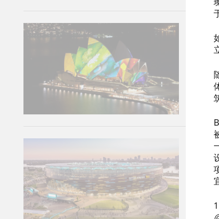
悉尼
最近，
筑的畅
11/30/
Br
我们希
时刻。—